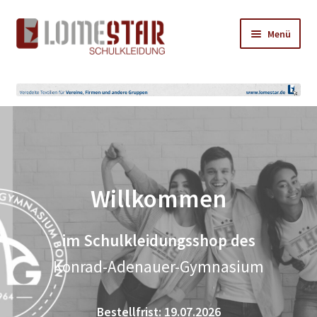
Zur
Zum
Menü
Navigation
Inhalt
springen
springen
Shop
Hilfe
Willkommen
im Schulkleidungsshop des
Konrad-Adenauer-Gymnasium
Bestellfrist: 19.07.2026