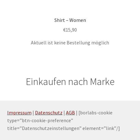
Shirt – Women
€
15,90
Aktuell ist keine Bestellung möglich
Dieses
Produkt
weist
mehrere
Einkaufen nach Marke
Varianten
auf.
Die
Optionen
können
Impressum
|
Datenschutz
|
AGB
| [borlabs-cookie
auf
type=”btn-cookie-preference”
der
title=”Datenschutzeinstellungen” element=”link”/]
Produktseite