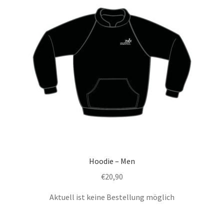
Hoodie – Men
€
20,90
Aktuell ist keine Bestellung möglich
Dieses
Produkt