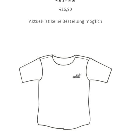
Polo – Men
€
16,90
Aktuell ist keine Bestellung möglich
Dieses
Produkt
weist
mehrere
Varianten
auf.
Die
Optionen
können
auf
der
Produktseite
gewählt
werden